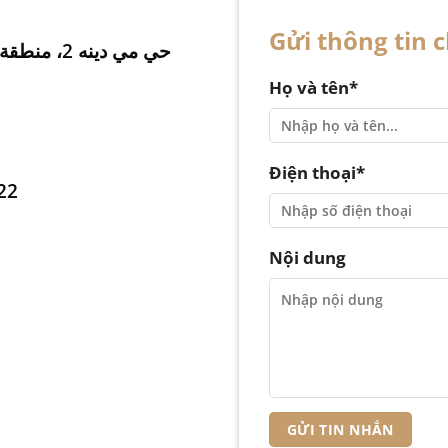
Gửi thông tin 
TT01-37 Hai Dang City, حي مي دينه 2، منطقة نام تو لييم، هانوي
Họ và tên*
Điện thoại*
22
Nội dung