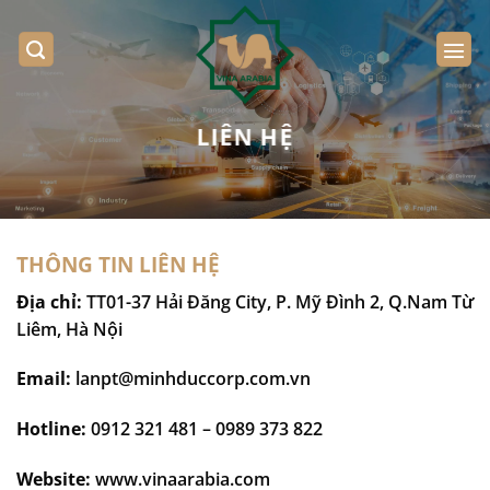
Bỏ
qua
nội
dung
LIÊN HỆ
THÔNG TIN LIÊN HỆ
Địa chỉ:
TT01-37 Hải Đăng City, P. Mỹ Đình 2, Q.Nam Từ
Liêm, Hà Nội
Email:
lanpt@minhduccorp.com.vn
Hotline:
0912 321 481 – 0989 373 822
Website:
www.vinaarabia.com