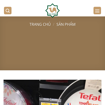
Bỏ
qua
nội
dung
TRANG CHỦ
/
SẢN PHẨM